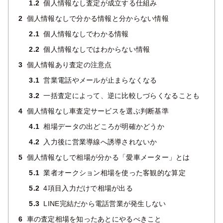
1.2
個人情報なし査定が成立する仕組み
2
個人情報なしで分かる情報と分からない情報
2.1
個人情報なしでわかる情報
2.2
個人情報なしではわからない情報
3
個人情報あり査定の注意点
3.1
営業電話やメールが止まらなくなる
3.2
一括査定によって、逆に比較しづらくなることも
4
個人情報なし車査定サービスを選ぶ判断基準
4.1
相場データの出どころが明確かどうか
4.2
入力後に営業導線へ誘導されないか
5
個人情報なしで相場が分かる「愛車メーター」とは
5.1
業者オークション相場を使った客観的な算定
5.2
4項目入力だけで相場が出る
5.3
LINE完結だから電話営業が発生しない
6
車の査定相場を知ったあとにやるべきこと