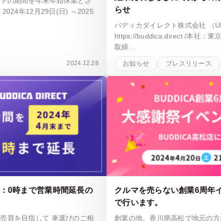
以下の期間を年末年始休業とさ
らせ
24年12月29日(日) ～2025
バディカダイレクト株式会社 （UR
https://buddica.direct /本
取締…
2024.12.28
お知らせ
プレスリリース
まで：0時まで営業時間延長の
クルマを売らない創業6周年
で行います。
売買を目指して 車選びのご相
創業の地、香川県高松で地元の方