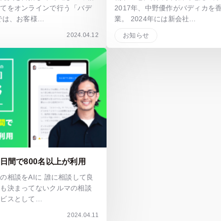
べてをオンラインで行う「バデ
2017年、中野優作がバディカを
では、お客様…
業。 2024年には新会社…
2024.04.12
お知らせ
4日間で800名以上が利用
の相談をAIに 誰に相談して良
容も決まってないクルマの相談
ービスとして…
2024.04.11